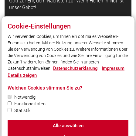
Gott zur Ehr, dem Nächsten zur Wehr! Helfen in Not ist
unser Gebot!
Cookie-Einstellungen
Quicklinks
Wir verwenden Cookies, um Ihnen ein optimales Webseiten-
LFV Bayern
Erlebnis zu bieten. Mit der Nutzung unserer Webseite stimmen
Quicklink intern
Sie der Verwendung von Cookies zu. Weitere Informationen über
Interner Bereich
die Verwendung von Cookies und wie Sie Ihre Einwilligung für die
Zukunft widerrufen können, finden Sie in unseren
Datenschutzerklärung
Impressum
Datenschutzhinweisen.
Social Media
Details zeigen
Auch unterwegs immer auf dem Laufenden bleiben?
Welchen Cookies stimmen Sie zu?
Bleiben Sie mit uns in Kontakt und vernetzen Sie sich
Notwendig
mit uns!
Funktionalitäten
Statistik
Alle auswählen
© 2026 Freiwillige Feuerwehr Harburg e.V.